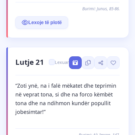
Burimi: Junus, 85-86.
Lexoje të plotë
Lutje 21
Lexuar
“Zoti ynë, na i falë mëkatet dhe teprimin 
në veprat tona, si dhe na forco këmbët 
tona dhe na ndihmon kundër popullit 
jobesimtar!”
Burimi: Ali Imran, 147.