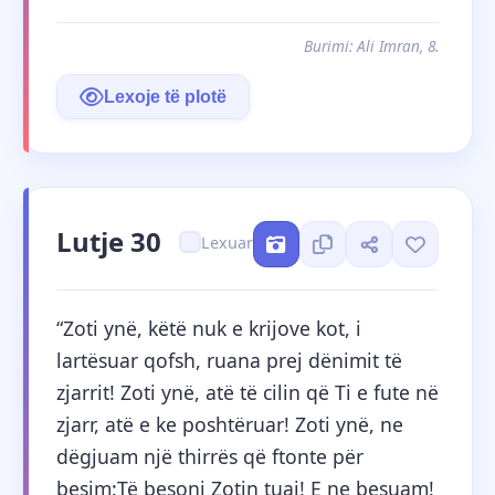
Burimi: Ali Imran, 8.
Lexoje të plotë
Lutje 30
Lexuar
“Zoti ynë, këtë nuk e krijove kot, i 
lartësuar qofsh, ruana prej dënimit të 
zjarrit! Zoti ynë, atë të cilin që Ti e fute në 
zjarr, atë e ke poshtëruar! Zoti ynë, ne 
dëgjuam një thirrës që ftonte për 
besim:Të besoni Zotin tuaj! E ne besuam! 