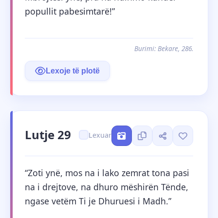
popullit pabesimtarë!”
Burimi: Bekare, 286.
Lexoje të plotë
Lutje 29
Lexuar
“Zoti ynë, mos na i lako zemrat tona pasi 
na i drejtove, na dhuro mëshirën Tënde, 
ngase vetëm Ti je Dhuruesi i Madh.”