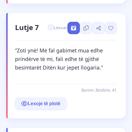
Lutje 7
Lexuar
“Zoti ynë! Më fal gabimet mua edhe 
prindërve të mi, fali edhe të gjithë 
besimtarët Ditën kur jepet llogaria.”
Burimi: Ibrahim, 41.
Lexoje të plotë