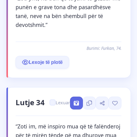
punën e grave tona dhe pasardhësve 
tanë, neve na bën shembull për të 
devotshmit.”
Burimi: Furkan, 74.
Lexoje të plotë
Lutje 34
Lexuar
“Zoti im, më inspiro mua që të falënderoj 
për të mirën tënde që ma dhurove mua 