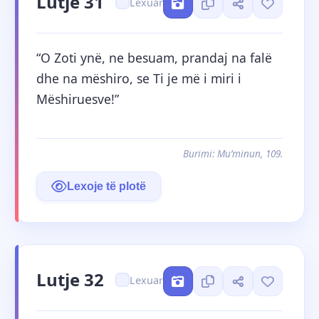
Lutje 31
Lexuar
“O Zoti ynë, ne besuam, prandaj na falë 
dhe na mëshiro, se Ti je më i miri i 
Mëshiruesve!”
Burimi: Mu’minun, 109.
Lexoje të plotë
Lutje 32
Lexuar