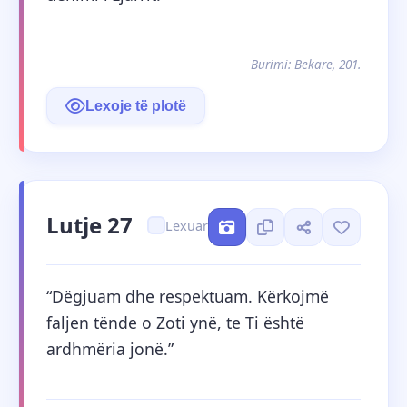
Burimi: Bekare, 201.
Lexoje të plotë
Lutje 27
Lexuar
“Dëgjuam dhe respektuam. Kërkojmë 
faljen tënde o Zoti ynë, te Ti është 
ardhmëria jonë.”