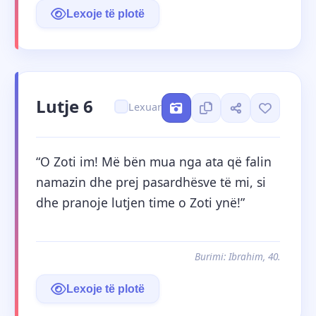
Lexoje të plotë
Lutje 6
Lexuar
“O Zoti im! Më bën mua nga ata që falin 
namazin dhe prej pasardhësve të mi, si 
dhe pranoje lutjen time o Zoti ynë!”
Burimi: Ibrahim, 40.
Lexoje të plotë