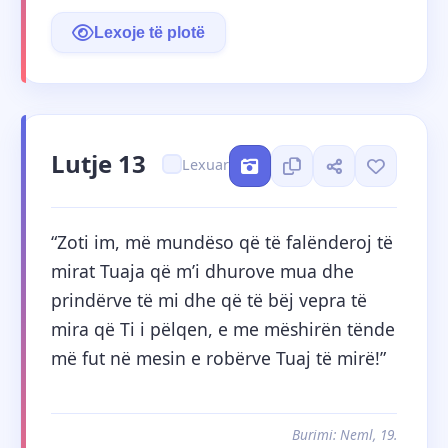
Lexoje të plotë
Lutje 13
Lexuar
“Zoti im, më mundëso që të falënderoj të 
mirat Tuaja që m’i dhurove mua dhe 
prindërve të mi dhe që të bëj vepra të 
mira që Ti i pëlqen, e me mëshirën tënde 
më fut në mesin e robërve Tuaj të mirë!”
Burimi: Neml, 19.