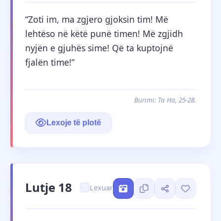
“Zoti im, ma zgjero gjoksin tim! Më 
lehtëso në këtë punë timen! Më zgjidh 
nyjën e gjuhës sime! Që ta kuptojnë 
fjalën time!”
Burimi: Ta Ha, 25-28.
Lexoje të plotë
Lutje 18
Lexuar