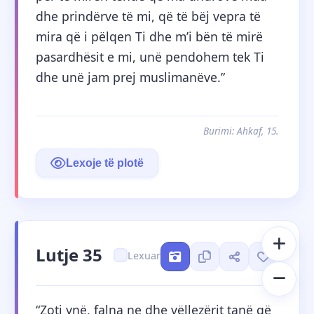
dhe prindërve të mi, që të bëj vepra të 
mira që i pëlqen Ti dhe m’i bën të mirë 
pasardhësit e mi, unë pendohem tek Ti 
dhe unë jam prej muslimanëve.”
Burimi: Ahkaf, 15.
Lexoje të plotë
Lutje 35
Lexuar
“Zoti ynë, falna ne dhe vëllezërit tanë që 