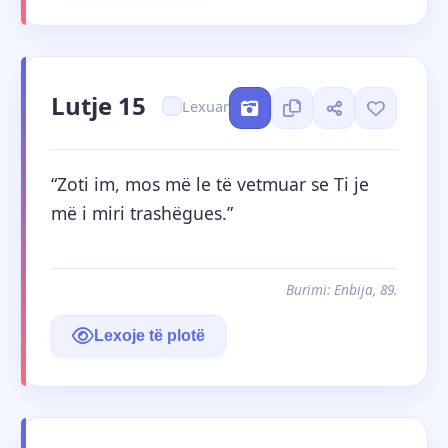
Lutje 15
Lexuar
“Zoti im, mos më le të vetmuar se Ti je 
më i miri trashëgues.”
Burimi: Enbija, 89.
Lexoje të plotë