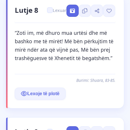
Lutje 8
Lexuar
“Zoti im, më dhuro mua urtësi dhe më 
bashko me të mirët! Më bën përkujtim të 
mirë ndër ata që vijnë pas, Më bën prej 
trashëguesve të Xhenetit të begatshëm.”
Burimi: Shuara, 83-85.
Lexoje të plotë