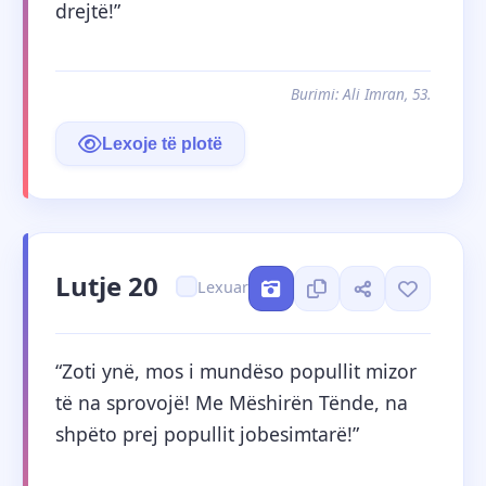
drejtë!”
Burimi: Ali Imran, 53.
Lexoje të plotë
Lutje 20
Lexuar
“Zoti ynë, mos i mundëso popullit mizor 
të na sprovojë! Me Mëshirën Tënde, na 
shpëto prej popullit jobesimtarë!”