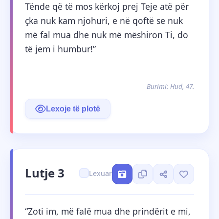
Tënde që të mos kërkoj prej Teje atë për 
çka nuk kam njohuri, e në qoftë se nuk 
më fal mua dhe nuk më mëshiron Ti, do 
të jem i humbur!”
Burimi: Hud, 47.
Lexoje të plotë
Lutje 3
Lexuar
“Zoti im, më falë mua dhe prindërit e mi, 