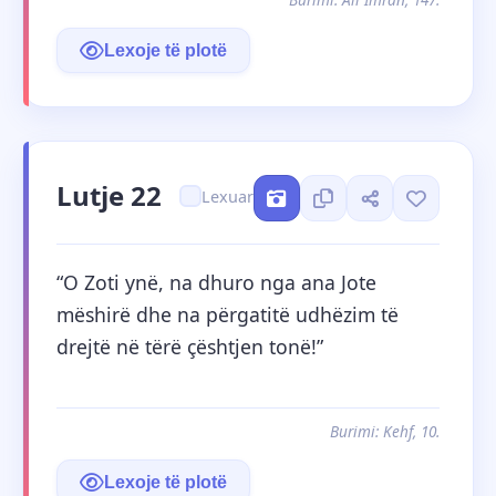
Lexoje të plotë
Lutje 22
Lexuar
“O Zoti ynë, na dhuro nga ana Jote 
mëshirë dhe na përgatitë udhëzim të 
drejtë në tërë çështjen tonë!”
Burimi: Kehf, 10.
Lexoje të plotë