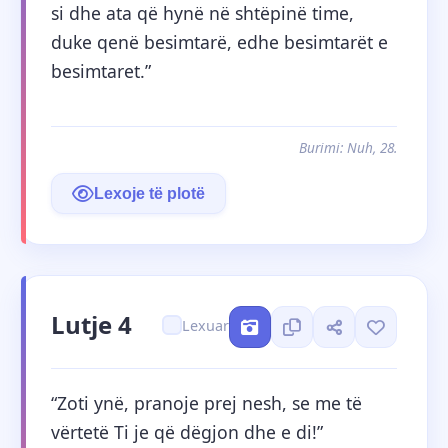
si dhe ata që hynë në shtëpinë time, 
duke qenë besimtarë, edhe besimtarët e 
besimtaret.”
Burimi: Nuh, 28.
Lexoje të plotë
Lutje 4
Lexuar
“Zoti ynë, pranoje prej nesh, se me të 
vërtetë Ti je që dëgjon dhe e di!”