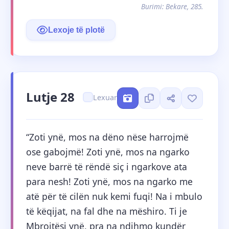
Burimi: Bekare, 285.
Lexoje të plotë
Lutje 28
Lexuar
“Zoti ynë, mos na dëno nëse harrojmë 
ose gabojmë! Zoti ynë, mos na ngarko 
neve barrë të rëndë siç i ngarkove ata 
para nesh! Zoti ynë, mos na ngarko me 
atë për të cilën nuk kemi fuqi! Na i mbulo 
të këqijat, na fal dhe na mëshiro. Ti je 
Mbrojtësi ynë, pra na ndihmo kundër 