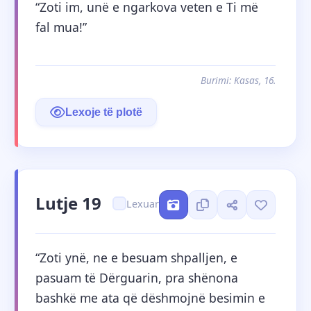
“Zoti im, unë e ngarkova veten e Ti më 
fal mua!”
Burimi: Kasas, 16.
Lexoje të plotë
Lutje 19
Lexuar
“Zoti ynë, ne e besuam shpalljen, e 
pasuam të Dërguarin, pra shënona 
bashkë me ata që dëshmojnë besimin e 