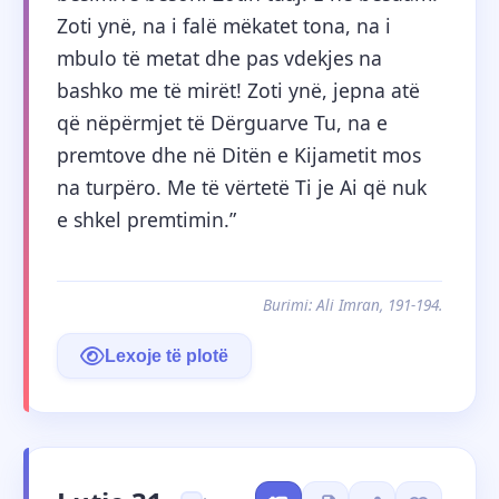
Zoti ynë, na i falë mëkatet tona, na i 
mbulo të metat dhe pas vdekjes na 
bashko me të mirët! Zoti ynë, jepna atë 
që nëpërmjet të Dërguarve Tu, na e 
premtove dhe në Ditën e Kijametit mos 
na turpëro. Me të vërtetë Ti je Ai që nuk 
e shkel premtimin.”
Burimi: Ali Imran, 191-194.
Lexoje të plotë