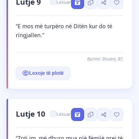
Lutje 9
Lexuar
“E mos më turpëro në Ditën kur do të 
ringjallen.”
Burimi: Shuara, 87.
Lexoje të plotë
Lutje 10
Lexuar
“Zoti im, më dhuro mua një fëmijë prej të 