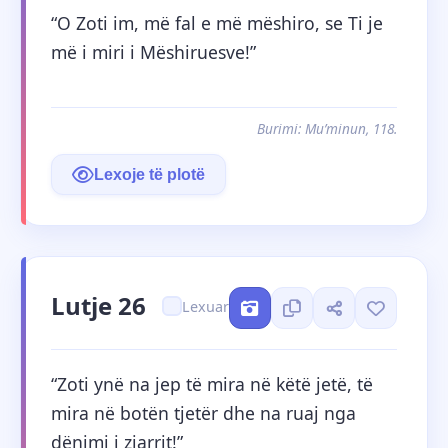
“O Zoti im, më fal e më mëshiro, se Ti je 
më i miri i Mëshiruesve!”
Burimi: Mu’minun, 118.
Lexoje të plotë
Lutje 26
Lexuar
“Zoti ynë na jep të mira në këtë jetë, të 
mira në botën tjetër dhe na ruaj nga 
dënimi i zjarrit!”