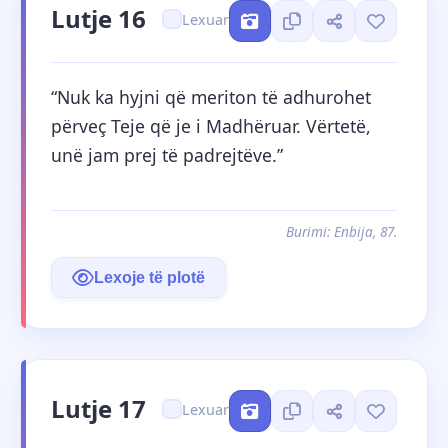
Lutje 16
Lexuar
“Nuk ka hyjni që meriton të adhurohet 
përveç Teje që je i Madhëruar. Vërtetë, 
unë jam prej të padrejtëve.”
Burimi: Enbija, 87.
Lexoje të plotë
Lutje 17
Lexuar