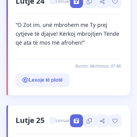
Lutje 24
Lexuar
“O Zot im, unë mbrohem me Ty prej 
cytjeve të djajve! Kërkoj mbrojtjen Tënde 
që ata të mos më afrohen!”
Burimi: Mu’minun, 97-98.
Lexoje të plotë
Lutje 25
Lexuar