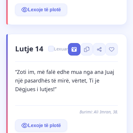
Lexoje të plotë
Lutje 14
Lexuar
“Zoti im, më falë edhe mua nga ana Juaj 
një pasardhës të mirë, vërtet, Ti je 
Dëgjues i lutjes!”
Burimi: Ali Imran, 38.
Lexoje të plotë