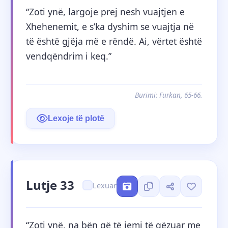
“Zoti ynë, largoje prej nesh vuajtjen e 
Xhehenemit, e s’ka dyshim se vuajtja në 
të është gjëja më e rëndë. Ai, vërtet është 
vendqëndrim i keq.”
Burimi: Furkan, 65-66.
Lexoje të plotë
Lutje 33
Lexuar
“Zoti ynë, na bën që të jemi të gëzuar me 