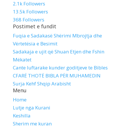
2.1k
Followers
13.5k
Followers
368
Followers
Postimet e fundit
Fuqia e Sadakasë Shërimi Mbrojtja dhe
Vërtetësia e Besimit
Sadakaja e ujit që Shuan Etjen dhe Fshin
Mëkatet
Cante luftarake kunder goditjeve te Bibles
CFARË THOTË BIBLA PËR MUHAMEDIN
Surja Kehf Shqip Arabisht
Menu
Home
Lutje nga Kurani
Keshilla
Sherim me kuran