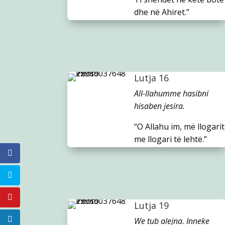
dhe në Ahiret.”
Lutja 16
All-llahumme hasibni
hisaben jesira.
“O Allahu im, më llogarit
me llogari të lehtë.”
Lutja 19
We tub alejna. Inneke