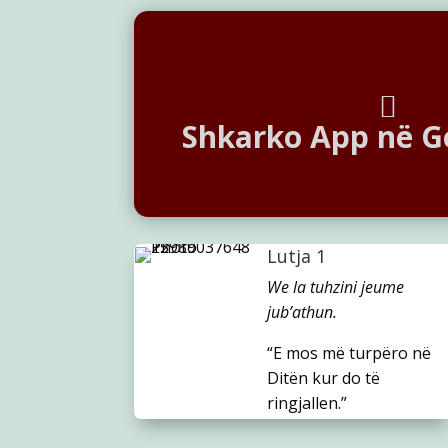
Shkarko App në G
Lutja 1
We la tuhzini jeume
jub’athun.
“E mos më turpëro në
Ditën kur do të
ringjallen.”