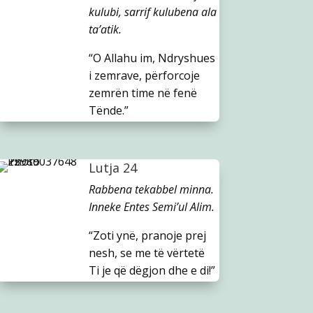
kulubi, sarrif kulubena ala
ta’atik.
“O Allahu im, Ndryshues
i zemrave, përforcoje
zemrën time në fenë
Tënde.”
Lutja 24
Rabbena tekabbel minna.
Inneke Entes Semi’ul Alim.
“Zoti ynë, pranoje prej
nesh, se me të vërtetë
Ti je që dëgjon dhe e di!”