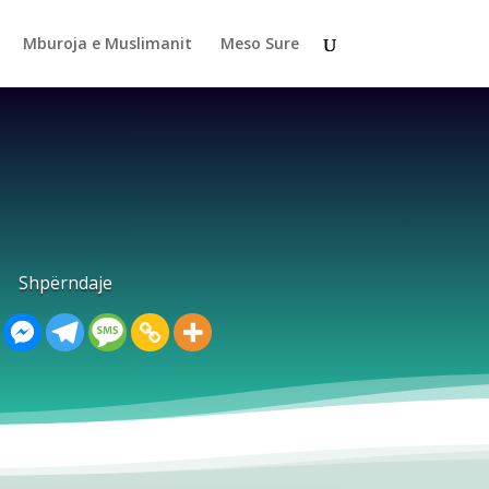
Mburoja e Muslimanit
Meso Sure
Shpërndaje