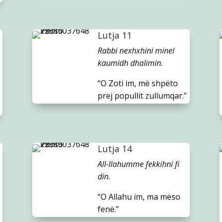
Lutja 11
Rabbi nexhxhini minel
kaumidh dhalimin.
“O Zoti im, më shpëto
prej popullit zullumqar.”
Lutja 14
All-llahumme fekkihni fi
din.
“O Allahu im, ma mëso
fenë.”