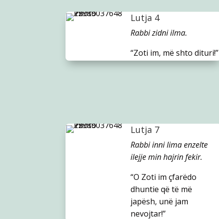
Lutja 4
Rabbi zidni ilma.
“Zoti im, më shto dituri!”
Lutja 7
Rabbi inni lima enzelte
ilejje min hajrin fekir.
“O Zoti im çfarëdo
dhuntie që të më
japësh, unë jam
nevojtar!”