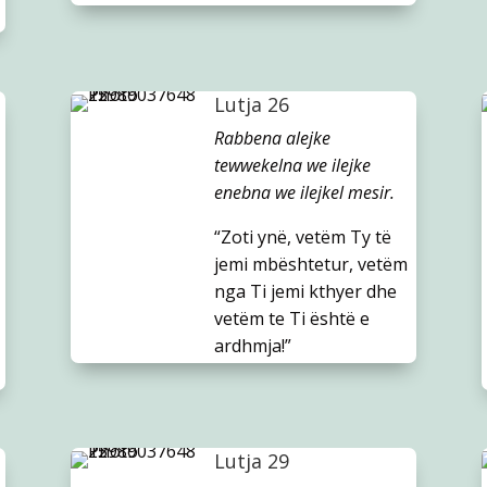
Lutja 26
Rabbena alejke
tewwekelna we ilejke
enebna we ilejkel mesir.
“Zoti ynë, vetëm Ty të
jemi mbështetur, vetëm
nga Ti jemi kthyer dhe
vetëm te Ti është e
ardhmja!”
Lutja 29