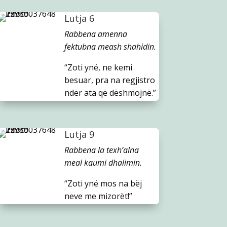
Lutja 6
Rabbena amenna
fektubna meash shahidin.
“Zoti ynë, ne kemi
besuar, pra na regjistro
ndër ata që dëshmojnë.”
Lutja 9
Rabbena la texh’alna
meal kaumi dhalimin.
“Zoti ynë mos na bëj
neve me mizorët!”