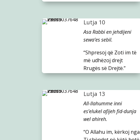
Lutja 10
Asa Rabbi en jehdijeni
sewa’es sebil.
“Shpresoj që Zoti im të
më udhëzoj drejt
Rrugës së Drejtë.”
Lutja 13
All-llahumme inni
es’elukel afijeh fid-dunja
wel ahireh.
“O Allahu im, kërkoj nga
Ti shëndet në këtë botë