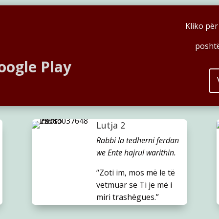
Kliko për
poshtë
oogle Play
Lutja 2
Rabbi la tedherni ferdan
we Ente hajrul warithin.
“Zoti im, mos më le të
vetmuar se Ti je më i
miri trashëgues.”