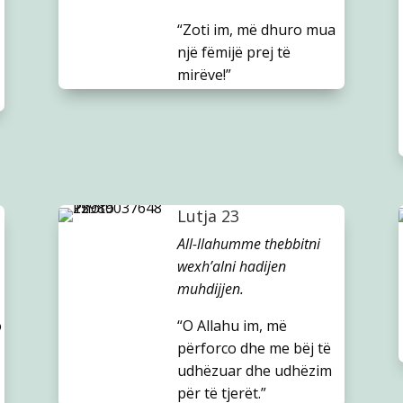
“Zoti im, më dhuro mua
një fëmijë prej të
mirëve!”
Lutja 23
All-llahumme thebbitni
wexh’alni hadijen
muhdijjen.
o
“O Allahu im, më
përforco dhe me bëj të
udhëzuar dhe udhëzim
për të tjerët.”