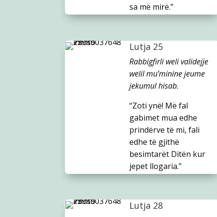
sa më mirë.”
Lutja 25
Rabbigfirli weli validejje
welil mu’minine jeume
jekumul hisab.
“Zoti ynë! Më fal
gabimet mua edhe
prindërve të mi, fali
edhe të gjithë
besimtarët Ditën kur
jepet llogaria.”
Lutja 28