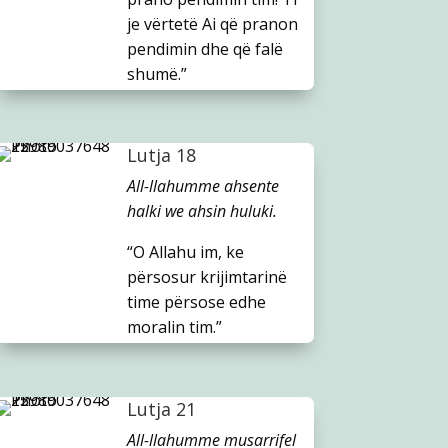
je vërtetë Ai që pranon
pendimin dhe që falë
shumë.”
Lutja 18
All-llahumme ahsente
halki we ahsin huluki.
“O Allahu im, ke
përsosur krijimtarinë
time përsose edhe
moralin tim.”
Lutja 21
All-llahumme musarrifel