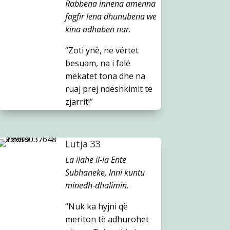
Rabbena innena amenna
fagfir lena dhunubena we
kina adhaben nar.
“Zoti ynë, ne vërtet
besuam, na i falë
mëkatet tona dhe na
ruaj prej ndëshkimit të
zjarrit!”
Lutja 33
La ilahe il-la Ente
Subhaneke, Inni kuntu
minedh-dhalimin.
“Nuk ka hyjni që
meriton të adhurohet