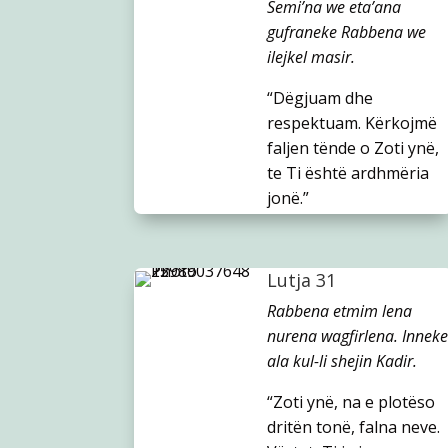
Semi’na we eta’ana
gufraneke Rabbena we
ilejkel masir.
“Dëgjuam dhe
respektuam. Kërkojmë
faljen tënde o Zoti ynë,
te Ti është ardhmëria
jonë.”
Lutja 31
Rabbena etmim lena
nurena wagfirlena. Inneke
ala kul-li shejin Kadir.
“Zoti ynë, na e plotëso
dritën tonë, falna neve.