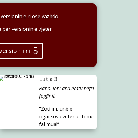
 versionin e ri ose vazhdo
 për versionin e vjetër
Version i ri
Lutja 3
Rabbi inni dhalemtu nefsi
fagfir li.
“Zoti im, unë e
ngarkova veten e Ti më
fal mua!”