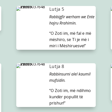
Lutja 5
Rabbigfir werham we Ente
hajru Rrahimin.
“O Zoti im, më fal e më
mëshiro, se Ti je më i
miri i Mëshiruesve!”
Lutja 8
Rabbinsurni alel kaumil
mufsidin.
“O Zoti im, më ndihmo
kundër popullit të
prishur!”