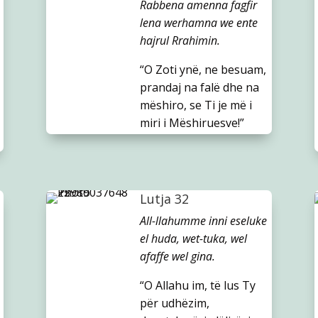
Rabbena amenna fagfir
lena werhamna we ente
hajrul Rrahimin.
“O Zoti ynë, ne besuam,
prandaj na falë dhe na
mëshiro, se Ti je më i
miri i Mëshiruesve!”
Lutja 32
All-llahumme inni eseluke
el huda, wet-tuka, wel
afaffe wel gina.
“O Allahu im, të lus Ty
për udhëzim,