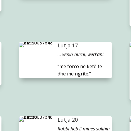
Lutja 17
… wexh-burni, werf’ani.
“më forco në këtë fe
dhe më ngritë.”
Lutja 20
Rabbi heb li mines salihin.