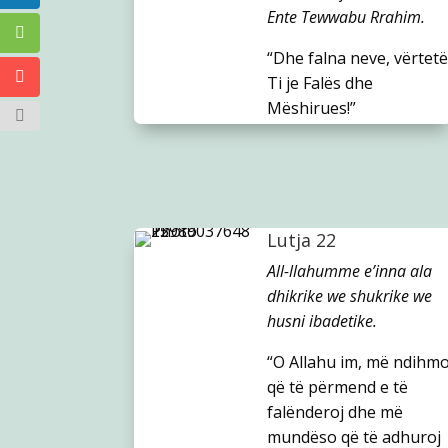
Ente Tewwabu Rrahim.
“Dhe falna neve, vërtetë
Ti je Falës dhe
Mëshirues!”
Lutja 22
All-llahumme e’inna ala
dhikrike we shukrike we
husni ibadetike.
“O Allahu im, më ndihm
që të përmend e të
falënderoj dhe më
mundëso që të adhuroj