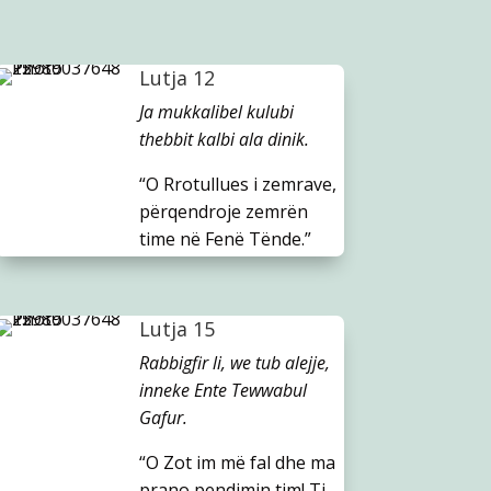
Lutja 12
Ja mukkalibel kulubi
thebbit kalbi ala dinik.
“O Rrotullues i zemrave,
përqendroje zemrën
time në Fenë Tënde.”
Lutja 15
Rabbigfir li, we tub alejje,
inneke Ente Tewwabul
Gafur.
“O Zot im më fal dhe ma
prano pendimin tim! Ti