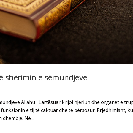
 në shërimin e sëmundjeve
mundjeve Allahu i Lartësuar krijoi njeriun dhe organet e trup
 funksionin e tij të caktuar dhe të përsosur. Rrjedhimisht, k
n dhembje. Në...