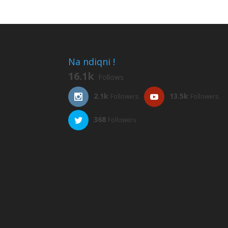
Na ndiqni !
16.1k
Follows
2.1k
13.5k
Followers
Followers
368
Followers