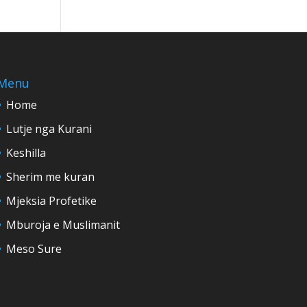
Menu
Home
Lutje nga Kurani
Keshilla
Sherim me kuran
Mjeksia Profetike
Mburoja e Muslimanit
Meso Sure