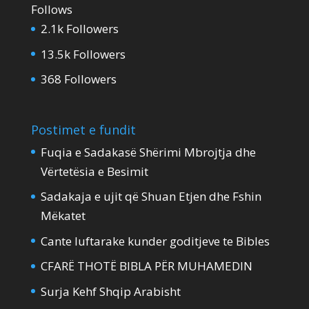
Follows
2.1k
Followers
13.5k
Followers
368
Followers
Postimet e fundit
Fuqia e Sadakasë Shërimi Mbrojtja dhe
Vërtetësia e Besimit
Sadakaja e ujit që Shuan Etjen dhe Fshin
Mëkatet
Cante luftarake kunder goditjeve te Bibles
CFARË THOTË BIBLA PËR MUHAMEDIN
Surja Kehf Shqip Arabisht