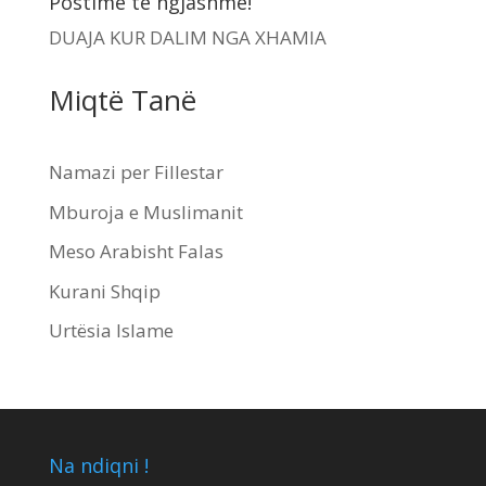
Postime te ngjashme!
DUAJA KUR DALIM NGA XHAMIA
Miqtë Tanë
Namazi per Fillestar
Mburoja e Muslimanit
Meso Arabisht Falas
Kurani Shqip
Urtësia Islame
Na ndiqni !