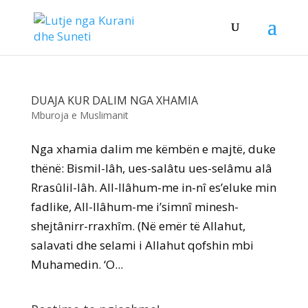
DUAJA KUR DALIM NGA XHAMIA
Mburoja e Muslimanit
Nga xhamia dalim me këmbën e majtë, duke
thënë: Bismil-lâh, ues-salâtu ues-selâmu alâ
Rrasûlil-lâh. All-llâhum-me in-nî es’eluke min
fadlike, All-llâhum-me i’simnî minesh-
shejtânirr-rraxhîm. (Në emër të Allahut,
salavati dhe selami i Allahut qofshin mbi
Muhamedin. ‘O...