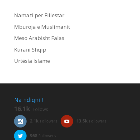
Namazi per Fillestar
Mburoja e Muslimanit
Meso Arabisht Falas
Kurani Shqip
Urtësia Islame
Na ndiqni !
16.1k
Follows
2.1k
13.5k
Followers
Followers
368
Followers