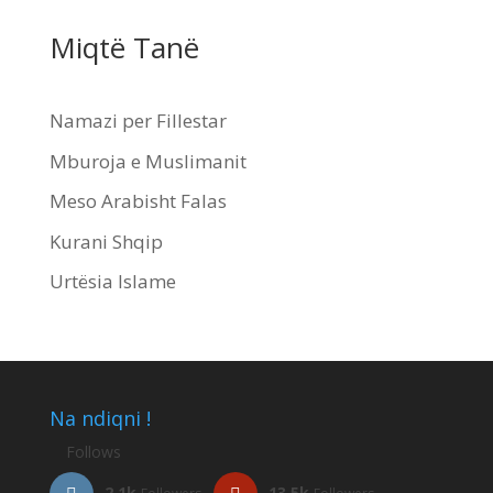
Miqtë Tanë
Namazi per Fillestar
Mburoja e Muslimanit
Meso Arabisht Falas
Kurani Shqip
Urtësia Islame
Na ndiqni !
Follows
2.1k
13.5k