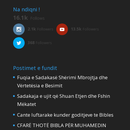
Na ndiqni !
16.1k
Follows
2.1k
13.5k
Followers
Followers
368
Followers
Postimet e fundit
Fuqia e Sadakasë Shërimi Mbrojtja dhe
Vërtetësia e Besimit
Sadakaja e ujit që Shuan Etjen dhe Fshin
Mëkatet
Cante luftarake kunder goditjeve te Bibles
CFARË THOTË BIBLA PËR MUHAMEDIN