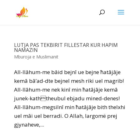
LUTJA PAS TEKBIRIT FILLESTAR KUR HAPIM
NAMAZIN
Mburoja e Muslimanit
All-llâhum-me bâid bejnî ue bejne ħatâjâje
kemâ bâ’ad-dte bejnel mesh riki uel magrib!
All-llâhum-me nek kinî min ħatâjâje kemâ
junek-kaththeubul ebjadu mined-denes!
All-llâhum-megsilnî min ħatâjâje bith thelxhi
uel mâi uel berradi. O Allah, largomë prej
gjynaheve,...