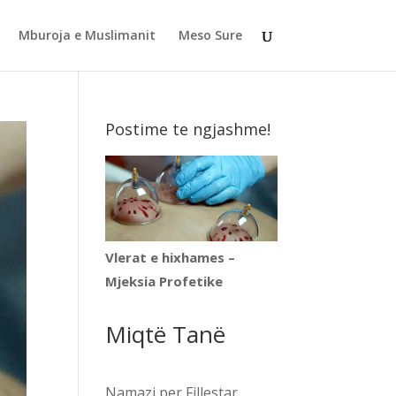
Mburoja e Muslimanit
Meso Sure
Postime te ngjashme!
Vlerat e hixhames –
Mjeksia Profetike
Miqtë Tanë
Namazi per Fillestar