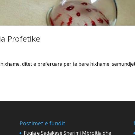
ia Profetike
 hixhame, ditet e preferuara per te bere hixhame, semundje
Postimet e fundit
Fuqia e Sadakasë Shërimi Mbrojtja dhe