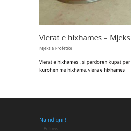
Vlerat e hixhames – Mjeks
Mjeksia Profetike
Vlerat e hixhames , si perdoren kupat per
kurohen me hixhame. vlera e hixhames
Na ndiqni !
Follows