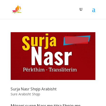
Surja Nasr Shqip Arabisht
Sure Arabisht Shqip
Mësoni suren Nasr me titra Shqip me