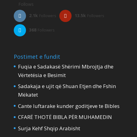
Follows
2.1k
13.5k
Followers
Followers
368
Followers
Postimet e fundit
Fuqia e Sadakasë Shërimi Mbrojtja dhe
Vërtetësia e Besimit
Sadakaja e ujit që Shuan Etjen dhe Fshin
Mëkatet
Cante luftarake kunder goditjeve te Bibles
CFARË THOTË BIBLA PËR MUHAMEDIN
Surja Kehf Shqip Arabisht