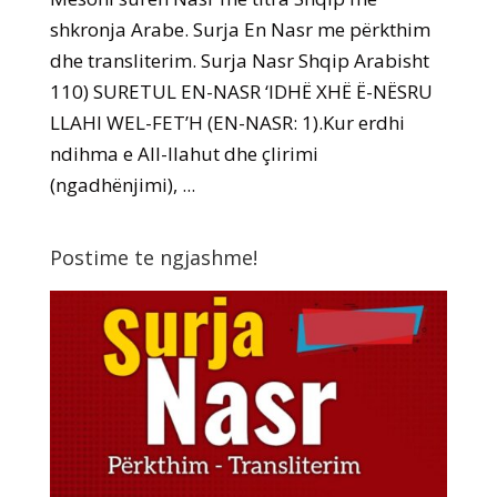
shkronja Arabe. Surja En Nasr me përkthim
dhe transliterim. Surja Nasr Shqip Arabisht
110) SURETUL EN-NASR ‘IDHË XHË Ë-NËSRU
LLAHI WEL-FET’H (EN-NASR: 1).Kur erdhi
ndihma e All-llahut dhe çlirimi
(ngadhënjimi), ...
Postime te ngjashme!