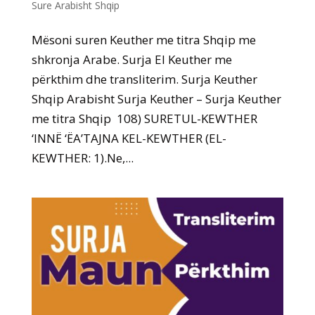
Sure Arabisht Shqip
Mësoni suren Keuther me titra Shqip me
shkronja Arabe. Surja El Keuther me
përkthim dhe transliterim. Surja Keuther
Shqip Arabisht Surja Keuther – Surja Keuther
me titra Shqip 108) SURETUL-KEWTHER
‘INNË ‘ËA’TAJNA KEL-KEWTHER (EL-
KEWTHER: 1).Ne,...