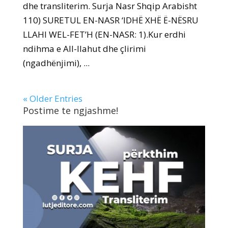
dhe transliterim. Surja Nasr Shqip Arabisht
110) SURETUL EN-NASR ‘IDHË XHË Ë-NËSRU
LLAHI WEL-FET’H (EN-NASR: 1).Kur erdhi
ndihma e All-llahut dhe çlirimi
(ngadhënjimi), ...
« Older Entries
Postime te ngjashme!