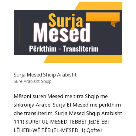
Surja Mesed Shqip Arabisht
Sure Arabisht Shqip
Mësoni suren Mesed me titra Shqip me
shkronja Arabe. Surja El Mesed me përkthim
dhe transliterim. Surja Mesed Shqip Arabisht
111) SURETUL-MESED TËBBËT JËDË ‘ËBI
LËHËBI-WË TËB (EL-MESED: 1).Qoftë i