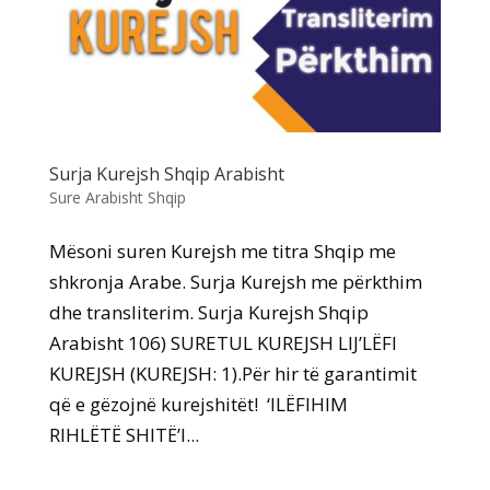
Surja Kurejsh Shqip Arabisht
Sure Arabisht Shqip
Mësoni suren Kurejsh me titra Shqip me
shkronja Arabe. Surja Kurejsh me përkthim
dhe transliterim. Surja Kurejsh Shqip
Arabisht 106) SURETUL KUREJSH LIJ’LËFI
KUREJSH (KUREJSH: 1).Për hir të garantimit
që e gëzojnë kurejshitët! ‘ILËFIHIM
RIHLËTË SHITË’I...