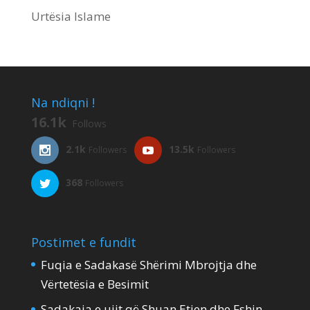
Urtësia Islame
Na ndiqni !
16.1k
Follows
2.1k
13.5k
Followers
Followers
368
Followers
Postimet e fundit
Fuqia e Sadakasë Shërimi Mbrojtja dhe
Vërtetësia e Besimit
Sadakaja e ujit që Shuan Etjen dhe Fshin