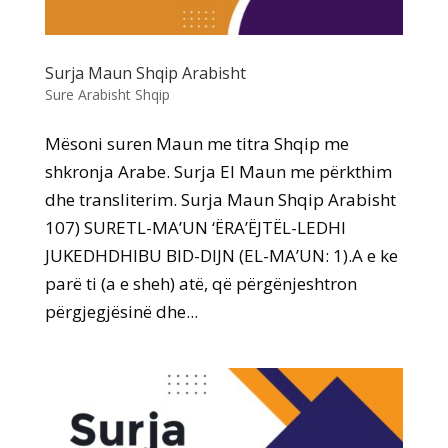
Surja Maun Shqip Arabisht
Sure Arabisht Shqip
Mësoni suren Maun me titra Shqip me
shkronja Arabe. Surja El Maun me përkthim
dhe transliterim. Surja Maun Shqip Arabisht
107) SURETL-MA’UN ‘ËRA’ËJTËL-LEDHI
JUKEDHDHIBU BID-DIJN (EL-MA’UN: 1).A e ke
parë ti (a e sheh) atë, që përgënjeshtron
përgjegjësinë dhe...