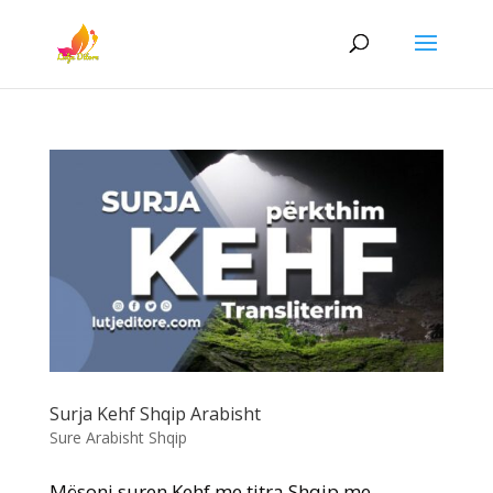
Surja Kehf Shqip Arabisht
Sure Arabisht Shqip
Mësoni suren Kehf me titra Shqip me