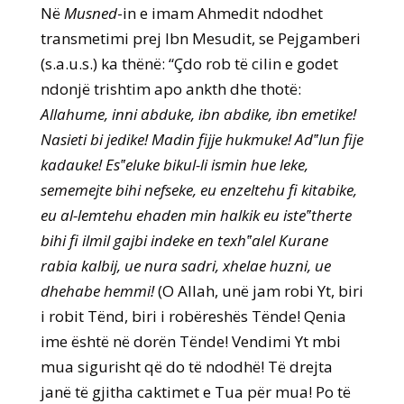
Në
Musned
-in e imam Ahmedit ndodhet
transmetimi prej Ibn Mesudit, se Pejgamberi
(s.a.u.s.) ka thënë: “Çdo rob të cilin e godet
ndonjë trishtim apo ankth dhe thotë:
Allahume, inni abduke, ibn abdike, ibn emetike!
Nasieti bi jedike! Madin fijje hukmuke! Ad‟lun fije
kadauke! Es‟eluke bikul-li ismin hue leke,
sememejte bihi nefseke, eu enzeltehu fi kitabike,
eu al-lemtehu ehaden min halkik eu iste‟therte
bihi fi ilmil gajbi indeke en texh‟alel Kurane
rabia kalbij, ue nura sadri, xhelae huzni, ue
dhehabe hemmi!
(O Allah, unë jam robi Yt, biri
i robit Tënd, biri i robëreshës Tënde! Qenia
ime është në dorën Tënde! Vendimi Yt mbi
mua sigurisht që do të ndodhë! Të drejta
janë të gjitha caktimet e Tua për mua! Po të