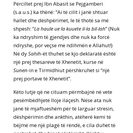
Përcillet prej Ibn Abasit se Pejgamberi
(s.a.u.s.) ka thënë: “Ai të cilit i janë shtuar
hallet dhe dëshpërimet, le të thotë sa më
shpesh: “
La haule ue la kuuete il-la bil-lah
” (Nuk
ka ndryshim të gjendjes dhe nuk ka forcë
ndryshe, por veçse me ndihmën e Allahut!)
Në dy
Sahih
-ët thuhet se kjo deklaratë është
një prej thesareve të Xhenetit, kurse në
Sunen
-in e Tirmidhiut përshkruhet si “një
prej portave të Xhenetit”.
Këto lutje që ne cituam përmbajnë në vete
pesëmbëdhjetë lloje ilaçesh. Nëse ata nuk
janë të mjaftueshëm për të larguar stresin,
dëshpërimin dhe ankthin, atëherë kemi të
bëjmë me një plagë të rëndë, e cila duhet të