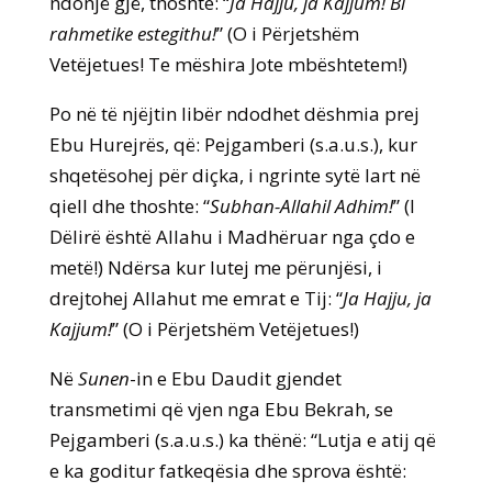
ndonjë gjë, thoshte: “
Ja Hajju, ja Kajjum! Bi
rahmetike estegithu!
” (O i Përjetshëm
Vetëjetues! Te mëshira Jote mbështetem!)
Po në të njëjtin libër ndodhet dëshmia prej
Ebu Hurejrës, që: Pejgamberi (s.a.u.s.), kur
shqetësohej për diçka, i ngrinte sytë lart në
qiell dhe thoshte: “
Subhan-Allahil Adhim!
” (I
Dëlirë është Allahu i Madhëruar nga çdo e
metë!) Ndërsa kur lutej me përunjësi, i
drejtohej Allahut me emrat e Tij: “
Ja Hajju, ja
Kajjum!
” (O i Përjetshëm Vetëjetues!)
Në
Sunen
-in e Ebu Daudit gjendet
transmetimi që vjen nga Ebu Bekrah, se
Pejgamberi (s.a.u.s.) ka thënë: “Lutja e atij që
e ka goditur fatkeqësia dhe sprova është: