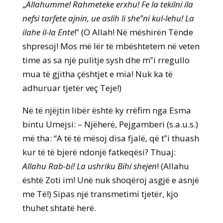
„
Allahumme! Rahmeteke erxhu! Fe la tekilni ila
nefsi tarfete ajnin, ue aslih li she‟ni kul-lehu! La
ilahe il-la Ente
!‟ (O Allah! Në mëshirën Tënde
shpresoj! Mos më lër të mbështetem në veten
time as sa një pulitje sysh dhe m‟i rregullo
mua të gjitha çështjet e mia! Nuk ka të
adhuruar tjetër veç Teje!)
Në të njëjtin libër është ky rrëfim nga Esma
bintu Umejsi: – Njëherë, Pejgamberi (s.a.u.s.)
më tha: “A të të mësoj disa fjalë, që t‟i thuash
kur të të bjerë ndonjë fatkeqësi? Thuaj:
Allahu Rab-bi! La ushriku Bihi shejen
! (Allahu
është Zoti im! Unë nuk shoqëroj asgjë e asnjë
me Të!) Sipas një transmetimi tjetër, kjo
thuhet shtatë herë.