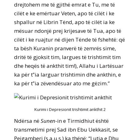
drejtohem me të gjithë emrat e Tu, me të
cilët e ke emërtuar Veten, apo të cilët i ke
shpallur në Librin Tënd, apo të cilët ia ke
mësuar ndonjë prej krijesave të Tua, apo të
cilët i ke ruajtur në dijen Tënde të fshehtë: që
ta bësh Kuranin pranverë të zemrës sime,
dritë të gjoksit tim, largues të trishtimit tim
dhe heqës të ankthit tim!), Allahu i Lartësuar
ka për t‟ia larguar trishtimin dhe ankthin, e
ka për t‟ia zëvendësuar ato me gëzim.”
Kurimi i Depresionit trishtimit ankthit 2
Ndërsa në
Sunen
-in e Tirmidhiut është
transmetimi prej Sad ibn Ebu Uekkasit, se
Pejgamberi (s.a.u.s.) ka thënë: “Lutja e Dhu