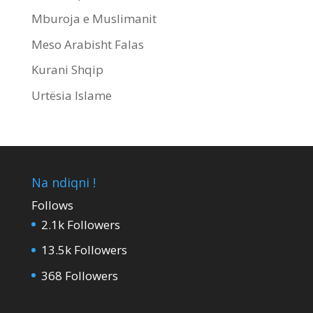
Mburoja e Muslimanit
Meso Arabisht Falas
Kurani Shqip
Urtësia Islame
Na ndiqni !
Follows
2.1k
Followers
13.5k
Followers
368
Followers