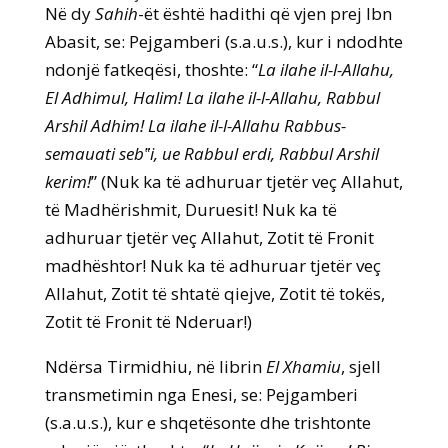
Në dy
Sahih
-ët është hadithi që vjen prej Ibn
Abasit, se: Pejgamberi (s.a.u.s.), kur i ndodhte
ndonjë fatkeqësi, thoshte: “
La ilahe il-l-Allahu,
El Adhimul, Halim! La ilahe il-l-Allahu, Rabbul
Arshil Adhim! La ilahe il-l-Allahu Rabbus-
semauati seb‟i, ue Rabbul erdi, Rabbul Arshil
kerim!
” (Nuk ka të adhuruar tjetër veç Allahut,
të Madhërishmit, Duruesit! Nuk ka të
adhuruar tjetër veç Allahut, Zotit të Fronit
madhështor! Nuk ka të adhuruar tjetër veç
Allahut, Zotit të shtatë qiejve, Zotit të tokës,
Zotit të Fronit të Nderuar!)
Ndërsa Tirmidhiu, në librin
El Xhamiu
, sjell
transmetimin nga Enesi, se: Pejgamberi
(s.a.u.s.), kur e shqetësonte dhe trishtonte