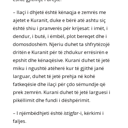
– Ilaçi i dhjetë është kënaqja e zemrës me
ajetet e Kuranit, duke e bërë atë ashtu siç
është shiu i pranverës për krijesat: i imët, i
dendur, i butë, i ëmbël, plot bereqet dhe i
domosdoshëm. Njeriu duhet ta shfrytëzojë
dritën e Kuranit për të zhdukur errësirën e
epshit dhe kënaqësive. Kurani duhet të jetë
miku i ngushtë atëherë kur të gjithë janë
larguar, duhet të jetë prehja në kohë
fatkeqësie dhe ilaçi për çdo sëmundje që
prek zemrën. Kurani duhet të jetë larguesi i
pikëllimit dhe fundi i dëshpërimit.
– I njëmbëdhjeti është
istigfar
-i, kërkimi i
faljes.