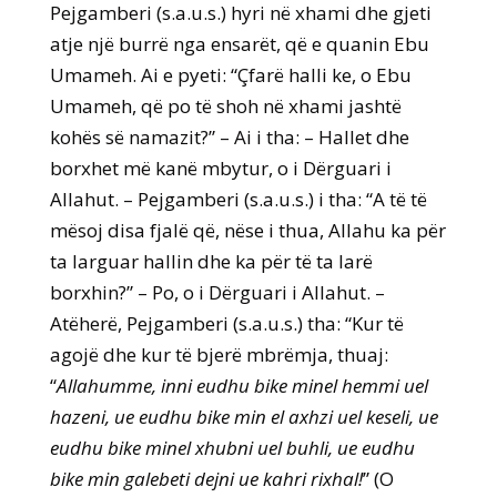
Pejgamberi (s.a.u.s.) hyri në xhami dhe gjeti
atje një burrë nga ensarët, që e quanin Ebu
Umameh. Ai e pyeti: “Çfarë halli ke, o Ebu
Umameh, që po të shoh në xhami jashtë
kohës së namazit?” – Ai i tha: – Hallet dhe
borxhet më kanë mbytur, o i Dërguari i
Allahut. – Pejgamberi (s.a.u.s.) i tha: “A të të
mësoj disa fjalë që, nëse i thua, Allahu ka për
ta larguar hallin dhe ka për të ta larë
borxhin?” – Po, o i Dërguari i Allahut. –
Atëherë, Pejgamberi (s.a.u.s.) tha: “Kur të
agojë dhe kur të bjerë mbrëmja, thuaj:
“
Allahumme, inni eudhu bike minel hemmi uel
hazeni, ue eudhu bike min el axhzi uel keseli, ue
eudhu bike minel xhubni uel buhli, ue eudhu
bike min galebeti dejni ue kahri rixhal!
” (O