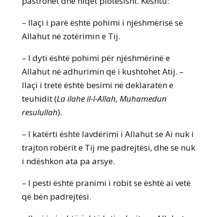
pastrohet dhe hiqet plotësisht. Kështu:
– Ilaçi i parë është pohimi i njëshmërisë së
Allahut në zotërimin e Tij.
– I dyti është pohimi për njëshmërinë e
Allahut në adhurimin që i kushtohet Atij. –
Ilaçi i tretë është besimi në deklaratën e
teuhidit (
La ilahe il-l-Allah, Muhamedun
resulullah
).
– I katërti është lavdërimi i Allahut se Ai nuk i
trajton robërit e Tij me padrejtësi, dhe se nuk
i ndëshkon ata pa arsye.
– I pesti është pranimi i robit se është ai vetë
që bën padrejtësi.