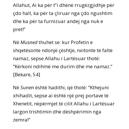
Allahut, Ai ka për t‟i dhënë rrugëzgjidhje për
çdo hall, ka për ta çliruar nga çdo ngushtim
dhe ka për ta furnizuar andej nga nuk e
pret!”
Në
Musned
thuhet se: kur Profetin e
shqetësonte ndonjë çështje, nxitonte të falte
namaz, sepse Allahu i Lartësuar thotë:
“Kërkoni ndihmë me durim dhe me namaz.”
[Bekare, 54]
Në
Sunen
është hadithi, që thotë: “Kthejuni
xhihadit, sepse ai është një prej portave të
Xhenetit, nëpërmjet të cilit Allahu i Lartësuar
largon trishtimin dhe dëshpërimin nga
zemra!”