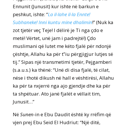
Ennunit (Junusit) kur ishte në barkun e
peshkut, ishte: “
La il-lahe il-la Ennte!
Subhaneke! Inni kuntu mine dhalimin
!” (Nuk ka
zot tjetër veç Teje! I dëlirë je Ti nga çdo e
metë! Vërtet, unë jam i padrejtë!) Çdo
muslimani që lutet me këto fjalë për ndonjë
çështje, Allahu ka për t‟iu përgjigjur lutjes së
tij.” Sipas një transmetimi tjetër, Pejgamberi
(s.a.u.s.) ka thënë: “Unë di disa fjalë, të cilat,
nëse i thotë dikush në hall e vështirësi, Allahu
ka për ta nxjerrë nga ajo gjendje dhe ka për
ta shpëtuar. Ato janë fjalët e vëllait tim,
Junusit…”
Në
Sunen
-in e Ebu Daudit është ky rrëfim që
vjen prej Ebu Seid El Hudriut: “Një ditë,