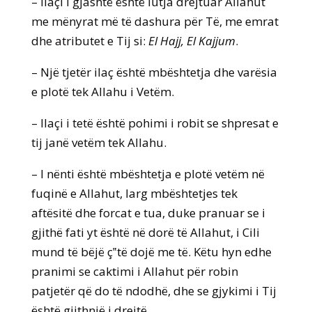
– Ilaçi i gjashtë është lutja drejtuar Allahut
me mënyrat më të dashura për Të, me emrat
dhe atributet e Tij si:
El Hajj, El Kajjum
.
– Një tjetër ilaç është mbështetja dhe varësia
e plotë tek Allahu i Vetëm.
– Ilaçi i tetë është pohimi i robit se shpresat e
tij janë vetëm tek Allahu.
– I nënti është mbështetja e plotë vetëm në
fuqinë e Allahut, larg mbështetjes tek
aftësitë dhe forcat e tua, duke pranuar se i
gjithë fati yt është në dorë të Allahut, i Cili
mund të bëjë ç‟të dojë me të. Këtu hyn edhe
pranimi se caktimi i Allahut për robin
patjetër që do të ndodhë, dhe se gjykimi i Tij
është gjithnjë i drejtë.