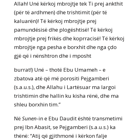
Allah! Unë kërkoj mbrojtje tek Ti prej ankthit
(për të ardhmen) dhe trishtimit (për të
kaluarën)! Të kërkoj mbrojtje prej
pamundësisë dhe plogështisë! Të kërkoj
mbrojtje prej frikës dhe koprracisë! Të kërkoj
mbrojtje nga pesha e borxhit dhe nga çdo
gjë që i nënshtron dhe i mposht
burrat!) Unë – thotë Ebu Umameh – e
zbatova atë që më porositi Pejgamberi
(s.a.u.s.), dhe Allahu i Lartësuar ma largoi
trishtimin dhe hallin ku kisha rënë, dhe ma
shleu borxhin tim.”
Në
Sunen
-in e Ebu Daudit është transmetimi
prej Ibn Abasit, se Pejgamberi (s.a.u.s.) ka
thënë: “Atij që gjithmonë i kërkon falje