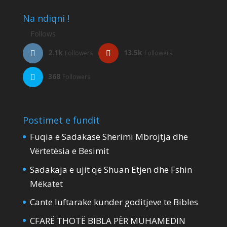
Na ndiqni !
Follows
2.1k
13.5k
Followers
Followers
368
Followers
Postimet e fundit
Fuqia e Sadakasë Shërimi Mbrojtja dhe
Vërtetësia e Besimit
Sadakaja e ujit që Shuan Etjen dhe Fshin
Mëkatet
Cante luftarake kunder goditjeve te Bibles
CFARË THOTË BIBLA PËR MUHAMEDIN