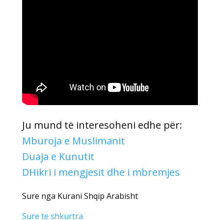
Ju mund të interesoheni edhe për:
Mburoja e Muslimanit
Duaja e Kunutit
DHikri i mengjesit dhe i mbremjes
Sure nga Kurani Shqip Arabisht
Sure te shkurtra