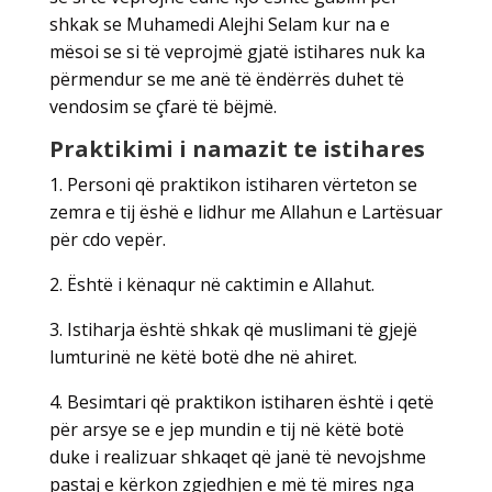
shkak se Muhamedi Alejhi Selam kur na e
mësoi se si të veprojmë gjatë istihares nuk ka
përmendur se me anë të ëndërrës duhet të
vendosim se çfarë të bëjmë.
Praktikimi i namazit te istihares
1. Personi që praktikon istiharen vërteton se
zemra e tij ëshë e lidhur me Allahun e Lartësuar
për cdo vepër.
2. Është i kënaqur në caktimin e Allahut.
3. Istiharja është shkak që muslimani të gjejë
lumturinë ne këtë botë dhe në ahiret.
4. Besimtari që praktikon istiharen është i qetë
për arsye se e jep mundin e tij në këtë botë
duke i realizuar shkaqet që janë të nevojshme
pastaj e kërkon zgjedhjen e më të mires nga