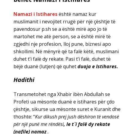
Namazi i Istihares
është namaz kur
muslimanit i nevojitet rrugë për një çështje të
pavendosur p.sh se a është mirë apo jo të
martohet me atë person, se a është mirë të
zgjedhi nje profesion, lloj pune, biznesi apo
shkollimi. Në mënyrë që ta falë këtë, muslimani
duhet t’i falë dy rekate. Pasi t’i falë, duhet të
bëjë duanë (lutjen) që quhet
duaja e Istihares.
Hadithi
Transmetohet nga Xhabir ibën Abdullah se
Profeti ua mësonte duanë e istihares për çdo
çështje, sikurse ua mësonte suret e Kuranit dhe
thoshte: “
Kur dikush prej jush dëshiron të vendosë
për një punë me rëndësi
, le t`i falë dy rekate
(nafile) namaz
.