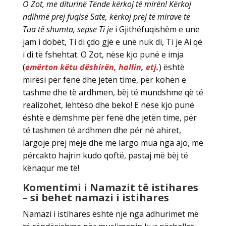
O Zot, me diturinë Tënde kërkoj të mirën! Kërkoj
ndihmë prej fuqisë Sate, kërkoj prej të mirave të
Tua të shumta, sepse Ti je
i Gjithëfuqishëm e une
jam i dobët, Ti di çdo gjë e unë nuk di, Ti je Ai që
i di të fshehtat. O Zot, nëse kjo punë e imja
(
emërton këtu dëshirën, hallin, etj.
) është
mirësi për fenë dhe jetën time, për kohën e
tashme dhe të ardhmen, bëj të mundshme që të
realizohet, lehtëso dhe beko! E nëse kjo punë
është e dëmshme për fenë dhe jetën time, për
të tashmen të ardhmen dhe për në ahiret,
largoje prej meje dhe më largo mua nga ajo, më
përcakto hajrin kudo qoftë, pastaj më bëj të
kënaqur me të!
Komentimi i Namazit të istihares
–
si behet namazi i istihares
Namazi i istihares është një nga adhurimet më