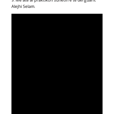
9. Me atë ai praktikon sunetin e të dërguarit
Alejhi Selam.