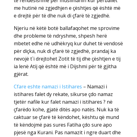
të rëndësishme për muslimanin kur përballet
me hutinë në zgjedhjen e çështjes që është më
e drejtë për të dhe nuk di çfarë të zgjedhë.
Njeriu në këtë botë ballafaqohet me sprovime
dhe probleme të ndryshme, shpesh herë
mbetet edhe në udhëkryq kur duhet të vendosë
për diçka, nuk di çfarë të zgjedhë, prandaj ka
nevojë t`i drejtohet Zotit të tij dhe çështjen e tij
ia lenë Atij që është më i Dijshmi për të gjitha
gjërat.
Cfare eshte namazi i Istihares
– Namazi i
istihares falet dy rekate, sikurse çdo namaz
tjetër nafile kur falet namazi i istihares ? në
çfarëdo kohe, gjatë ditës apo natës. Nuk ka të
caktuar se çfarë të këndohet, kështu që mund
të këndojmë pas sures Fatiha çdo sure apo
pjesë nga Kurani. Pas namazit i ngre duart dhe