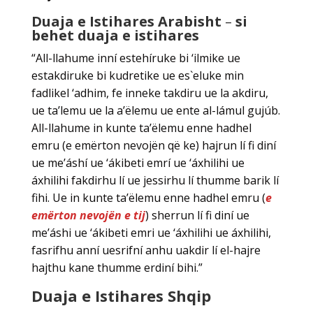
Duaja e Istihares Arabisht
–
si
behet duaja e istihares
“All-llahume inní estehíruke bi ‘ilmike ue
estakdiruke bi kudretike ue es`eluke min
fadlikel ‘adhim, fe inneke takdiru ue la akdiru,
ue ta’lemu ue la a’ëlemu ue ente al-lámul gujúb.
All-llahume in kunte ta’ëlemu enne hadhel
emru (e emërton nevojën që ke) hajrun lí fi diní
ue me’áshí ue ‘ákibeti emrí ue ‘áxhilihi ue
áxhilihi fakdirhu lí ue jessirhu lí thumme barik lí
fihi. Ue in kunte ta’ëlemu enne hadhel emru (
e
emërton nevojën e tij
) sherrun lí fi diní ue
me’áshi ue ‘ákibeti emri ue ‘áxhilihi ue áxhilihi,
fasrifhu anní uesrifní anhu uakdir lí el-hajre
hajthu kane thumme erdiní bihi.”
Duaja e Istihares Shqip