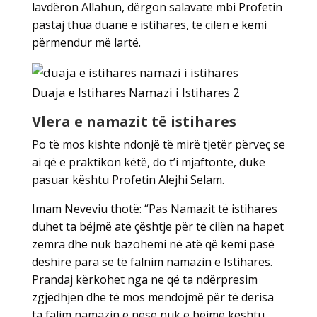
lavdëron Allahun, dërgon salavate mbi Profetin
pastaj thua duanë e istihares, të cilën e kemi
përmendur më lartë.
Duaja e Istihares Namazi i Istihares 2
Vlera e namazit të istihares
Po të mos kishte ndonjë të mirë tjetër përveç se
ai që e praktikon këtë, do t’i mjaftonte, duke
pasuar kështu Profetin Alejhi Selam.
Imam Neveviu thotë: “Pas Namazit të istihares
duhet ta bëjmë atë çështje për të cilën na hapet
zemra dhe nuk bazohemi në atë që kemi pasë
dëshirë para se të falnim namazin e Istihares.
Prandaj kërkohet nga ne që ta ndërpresim
zgjedhjen dhe të mos mendojmë për të derisa
ta falim namazin e nëse nuk e bëjmë kështu,