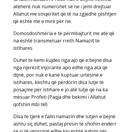
atëherë nuk numërohet se ne i jemi drejtuar
Allahut me sinqeritet që të na zgjedhë çështjen
që është më e mirë për ne.
Domosdoshmëria e të përmbajturit me atë që
na është transmetuar rreth Namazit të
istihares
Duhet të kemi kujdes nga ajo që e bëjnë disa
nga njerëzit injorantë apo edhe nga ata që
dijnë, por nuk e kanë kuptuar urtësinë e
istihares, kështu që përdorin disa lutje të
posaçme për istihare e jo atë lutje që na ka
mësuar Profeti (Paqja dhe bekimi i Allahut
qofshin mbi të!)
Disa të tjerë e falin namazin dhe lutjen e bëjnë
ashtu siç duhet, pastaj presin të shohin ëndërr
se si të veprojnë edhe kjo është gabim për